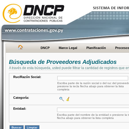
DNCP
Marco Legal
Planificación
Proceso
Búsqueda de Proveedores Adjudicados
A través de esta búsqueda, usted puede filtrar la cantidad de registros que e
Ruc/Razón Social:
Escriba parte de la razón social o del ruc del proveed
presione la tecla flecha abajo para obtener la lista
completa
Categoría:
Entidad:
Escriba parte del nombre de la entidad o presione la t
flecha abajo para obtener la lista completa