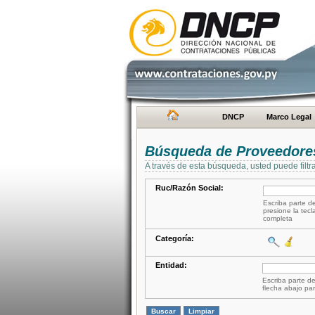
DNCP
Marco Legal
Búsqueda de Proveedore
A través de esta búsqueda, usted puede filtr
Ruc/Razón Social:
Escriba parte de
presione la tecl
completa
Categoría:
Entidad:
Escriba parte de
flecha abajo par