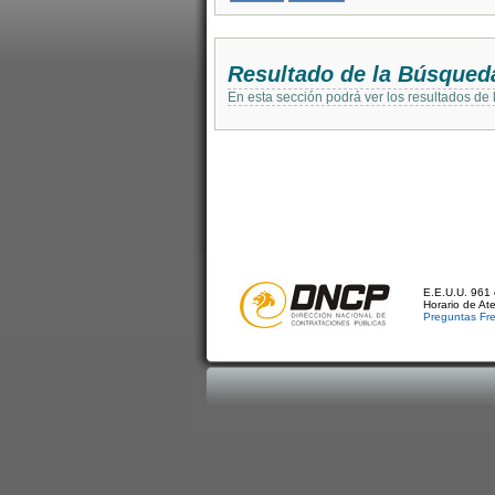
Resultado de la Búsqued
En esta sección podrá ver los resultados de
E.E.U.U. 961 
Horario de At
Preguntas Fr