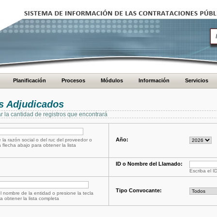
Planificación
Procesos
Módulos
Información
Servicios
s Adjudicados
ar la cantidad de registros que encontrará
Año:
 la razón social o del ruc del proveedor o
a flecha abajo para obtener la lista
ID o Nombre del Llamado:
Escriba el I
Tipo Convocante:
l nombre de la entidad o presione la tecla
a obtener la lista completa