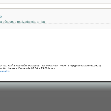
a
 la búsqueda realizada más arriba
c/ Tte. Fariña. Asunción, Paraguay - Tel. y Fax 415 - 4000 - dncp@contrataciones.gov.py
ención: Lunes a Viernes de 07:00 a 15:00 horas
ecuentes