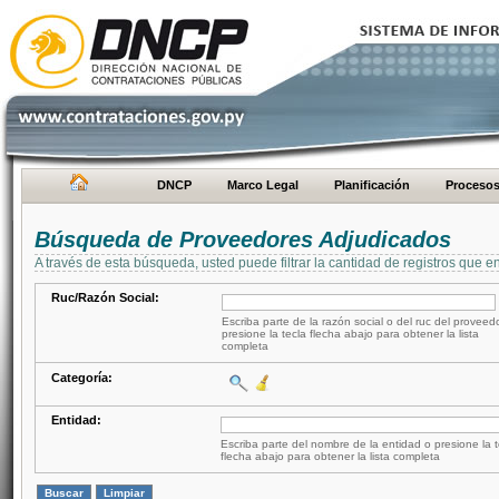
DNCP
Marco Legal
Planificación
Proceso
Búsqueda de Proveedores Adjudicados
A través de esta búsqueda, usted puede filtrar la cantidad de registros que e
Ruc/Razón Social:
Escriba parte de la razón social o del ruc del proveed
presione la tecla flecha abajo para obtener la lista
completa
Categoría:
Entidad:
Escriba parte del nombre de la entidad o presione la t
flecha abajo para obtener la lista completa