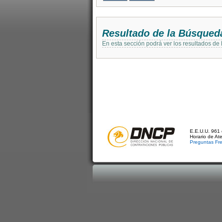
Resultado de la Búsqued
En esta sección podrá ver los resultados de
E.E.U.U. 961 
Horario de At
Preguntas Fr