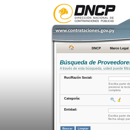
DNCP
Marco Legal
Búsqueda de Proveedore
A través de esta búsqueda, usted puede filtr
Ruc/Razón Social:
Escriba parte de
presione la tecl
completa
Categoría:
Entidad:
Escriba parte de
flecha abajo par