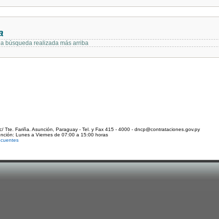
a
 la búsqueda realizada más arriba
c/ Tte. Fariña. Asunción, Paraguay - Tel. y Fax 415 - 4000 - dncp@contrataciones.gov.py
ención: Lunes a Viernes de 07:00 a 15:00 horas
ecuentes