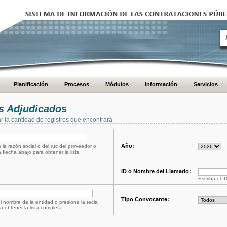
Planificación
Procesos
Módulos
Información
Servicios
s Adjudicados
ar la cantidad de registros que encontrará
Año:
 la razón social o del ruc del proveedor o
a flecha abajo para obtener la lista
ID o Nombre del Llamado:
Escriba el I
Tipo Convocante:
l nombre de la entidad o presione la tecla
a obtener la lista completa