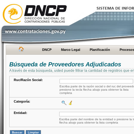
DNCP
Marco Legal
Planificación
Proceso
Búsqueda de Proveedores Adjudicados
A través de esta búsqueda, usted puede filtrar la cantidad de registros que e
Ruc/Razón Social:
Escriba parte de la razón social o del ruc del proveed
presione la tecla flecha abajo para obtener la lista
completa
Categoría:
Entidad:
Escriba parte del nombre de la entidad o presione la t
flecha abajo para obtener la lista completa