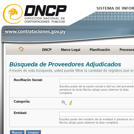
DNCP
Marco Legal
Planificación
Proceso
Búsqueda de Proveedores Adjudicados
A través de esta búsqueda, usted puede filtrar la cantidad de registros que e
Ruc/Razón Social:
Escriba parte de la razón social o del ruc del proveed
presione la tecla flecha abajo para obtener la lista
completa
Categoría:
Entidad:
Escriba parte del nombre de la entidad o presione la t
flecha abajo para obtener la lista completa