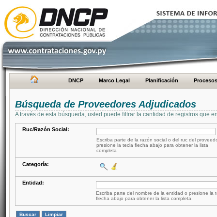
DNCP
Marco Legal
Planificación
Proceso
Búsqueda de Proveedores Adjudicados
A través de esta búsqueda, usted puede filtrar la cantidad de registros que e
Ruc/Razón Social:
Escriba parte de la razón social o del ruc del proveed
presione la tecla flecha abajo para obtener la lista
completa
Categoría:
Entidad:
Escriba parte del nombre de la entidad o presione la t
flecha abajo para obtener la lista completa