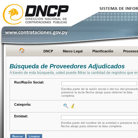
DNCP
Marco Legal
Planificación
Proceso
Búsqueda de Proveedores Adjudicados
A través de esta búsqueda, usted puede filtrar la cantidad de registros que e
Ruc/Razón Social:
Escriba parte de la razón social o del ruc del proveed
presione la tecla flecha abajo para obtener la lista
completa
Categoría:
Entidad:
Escriba parte del nombre de la entidad o presione la t
flecha abajo para obtener la lista completa