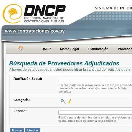
DNCP
Marco Legal
Planificación
Proceso
Búsqueda de Proveedores Adjudicados
A través de esta búsqueda, usted puede filtrar la cantidad de registros que e
Ruc/Razón Social:
Escriba parte de la razón social o del ruc del proveed
presione la tecla flecha abajo para obtener la lista
completa
Categoría:
Entidad:
Escriba parte del nombre de la entidad o presione la t
flecha abajo para obtener la lista completa