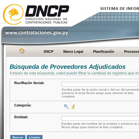
DNCP
Marco Legal
Planificación
Proceso
Búsqueda de Proveedores Adjudicados
A través de esta búsqueda, usted puede filtrar la cantidad de registros que e
Ruc/Razón Social:
Escriba parte de la razón social o del ruc del proveed
presione la tecla flecha abajo para obtener la lista
completa
Categoría:
Entidad:
Escriba parte del nombre de la entidad o presione la t
flecha abajo para obtener la lista completa