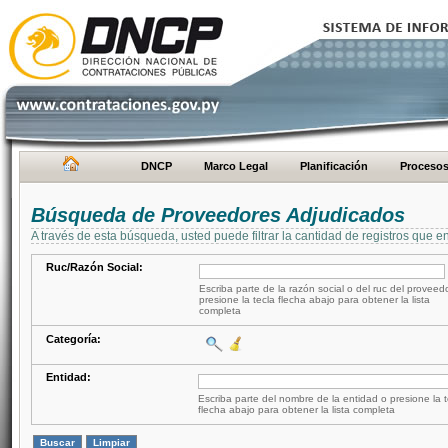
DNCP
Marco Legal
Planificación
Proceso
Búsqueda de Proveedores Adjudicados
A través de esta búsqueda, usted puede filtrar la cantidad de registros que e
Ruc/Razón Social:
Escriba parte de la razón social o del ruc del proveed
presione la tecla flecha abajo para obtener la lista
completa
Categoría:
Entidad:
Escriba parte del nombre de la entidad o presione la t
flecha abajo para obtener la lista completa