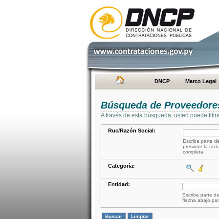
DNCP
Marco Legal
Búsqueda de Proveedore
A través de esta búsqueda, usted puede filtr
Ruc/Razón Social:
Escriba parte de
presione la tecl
completa
Categoría:
Entidad:
Escriba parte de
flecha abajo par