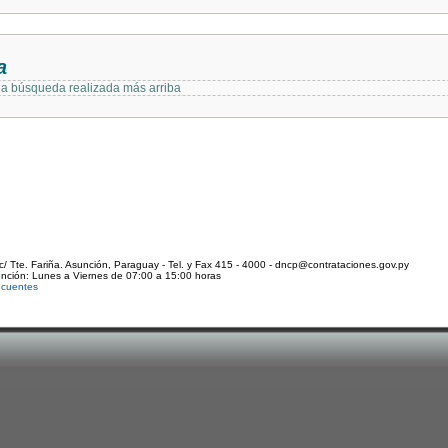
a
 la búsqueda realizada más arriba
c/ Tte. Fariña. Asunción, Paraguay - Tel. y Fax 415 - 4000 - dncp@contrataciones.gov.py
ención: Lunes a Viernes de 07:00 a 15:00 horas
ecuentes