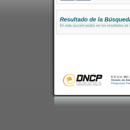
Resultado de la Búsqued
En esta sección podrá ver los resultados de
E.E.U.U. 961 
Horario de At
Preguntas Fr