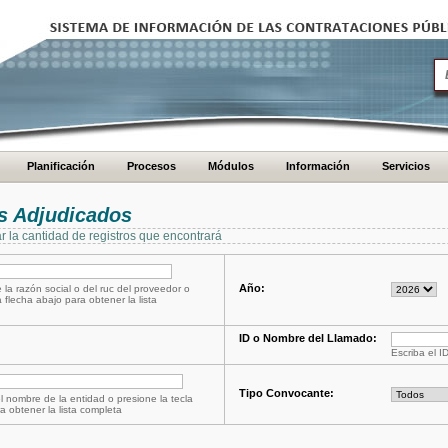
Planificación
Procesos
Módulos
Información
Servicios
s Adjudicados
ar la cantidad de registros que encontrará
Año:
 la razón social o del ruc del proveedor o
a flecha abajo para obtener la lista
ID o Nombre del Llamado:
Escriba el I
Tipo Convocante:
l nombre de la entidad o presione la tecla
a obtener la lista completa