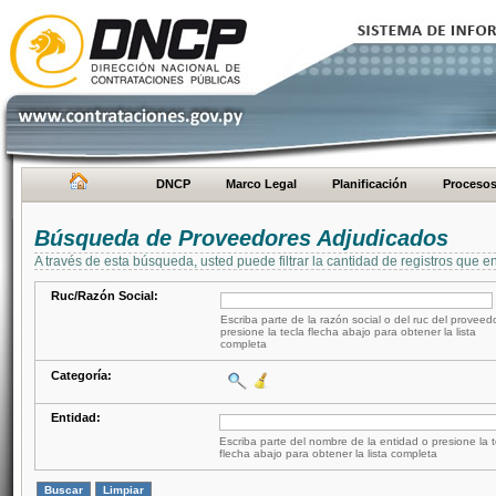
DNCP
Marco Legal
Planificación
Proceso
Búsqueda de Proveedores Adjudicados
A través de esta búsqueda, usted puede filtrar la cantidad de registros que e
Ruc/Razón Social:
Escriba parte de la razón social o del ruc del proveed
presione la tecla flecha abajo para obtener la lista
completa
Categoría:
Entidad:
Escriba parte del nombre de la entidad o presione la t
flecha abajo para obtener la lista completa