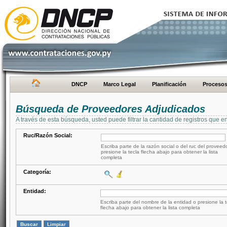
DNCP
Marco Legal
Planificación
Proceso
Búsqueda de Proveedores Adjudicados
A través de esta búsqueda, usted puede filtrar la cantidad de registros que e
Ruc/Razón Social:
Escriba parte de la razón social o del ruc del proveed
presione la tecla flecha abajo para obtener la lista
completa
Categoría:
Entidad:
Escriba parte del nombre de la entidad o presione la t
flecha abajo para obtener la lista completa