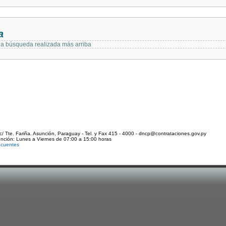
a
 la búsqueda realizada más arriba
c/ Tte. Fariña. Asunción, Paraguay - Tel. y Fax 415 - 4000 - dncp@contrataciones.gov.py
ención: Lunes a Viernes de 07:00 a 15:00 horas
ecuentes