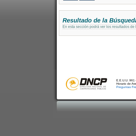
Resultado de la Búsqued
En esta sección podrá ver los resultados de
E.E.U.U. 961 
Horario de At
Preguntas Fr