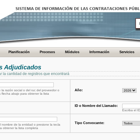
Planificación
Procesos
Módulos
Información
Servicios
s Adjudicados
ar la cantidad de registros que encontrará
Año:
 la razón social o del ruc del proveedor o
a flecha abajo para obtener la lista
ID o Nombre del Llamado:
Escriba el I
Tipo Convocante:
l nombre de la entidad o presione la tecla
a obtener la lista completa