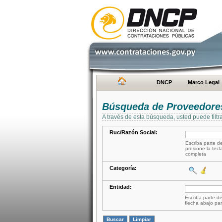
DNCP
Marco Legal
Búsqueda de Proveedore
A través de esta búsqueda, usted puede filtr
Ruc/Razón Social:
Escriba parte de
presione la tecl
completa
Categoría:
Entidad:
Escriba parte de
flecha abajo par