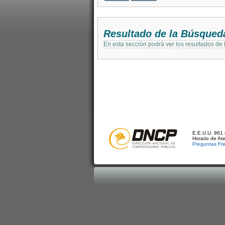
Resultado de la Búsqued
En esta sección podrá ver los resultados de
E.E.U.U. 961 
Horario de At
Preguntas Fr