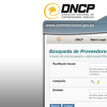
DNCP
Marco Legal
Búsqueda de Proveedore
A través de esta búsqueda, usted puede filtr
Ruc/Razón Social:
Escriba parte de
presione la tecl
completa
Categoría:
Entidad:
Escriba parte de
flecha abajo par