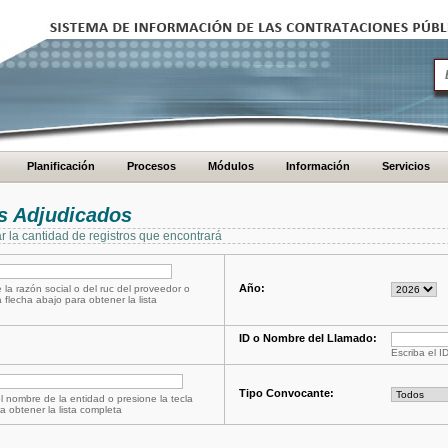
Planificación
Procesos
Módulos
Información
Servicios
s Adjudicados
ar la cantidad de registros que encontrará
Año:
 la razón social o del ruc del proveedor o
a flecha abajo para obtener la lista
ID o Nombre del Llamado:
Escriba el I
Tipo Convocante:
l nombre de la entidad o presione la tecla
a obtener la lista completa