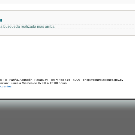
a
 la búsqueda realizada más arriba
c/ Tte. Fariña. Asunción, Paraguay - Tel. y Fax 415 - 4000 - dncp@contrataciones.gov.py
ención: Lunes a Viernes de 07:00 a 15:00 horas
ecuentes