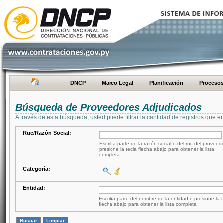
DNCP
Marco Legal
Planificación
Proceso
Búsqueda de Proveedores Adjudicados
A través de esta búsqueda, usted puede filtrar la cantidad de registros que e
Ruc/Razón Social:
Escriba parte de la razón social o del ruc del proveed
presione la tecla flecha abajo para obtener la lista
completa
Categoría:
Entidad:
Escriba parte del nombre de la entidad o presione la t
flecha abajo para obtener la lista completa