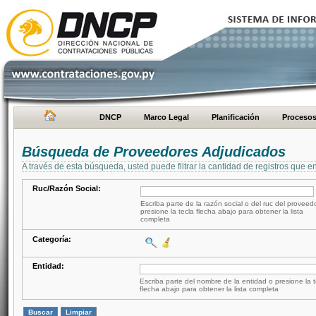
DNCP
Marco Legal
Planificación
Proceso
Búsqueda de Proveedores Adjudicados
A través de esta búsqueda, usted puede filtrar la cantidad de registros que e
Ruc/Razón Social:
Escriba parte de la razón social o del ruc del proveed
presione la tecla flecha abajo para obtener la lista
completa
Categoría:
Entidad:
Escriba parte del nombre de la entidad o presione la t
flecha abajo para obtener la lista completa