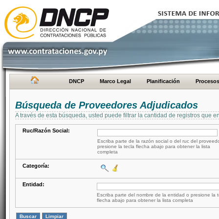
DNCP
Marco Legal
Planificación
Proceso
Búsqueda de Proveedores Adjudicados
A través de esta búsqueda, usted puede filtrar la cantidad de registros que e
Ruc/Razón Social:
Escriba parte de la razón social o del ruc del proveed
presione la tecla flecha abajo para obtener la lista
completa
Categoría:
Entidad:
Escriba parte del nombre de la entidad o presione la t
flecha abajo para obtener la lista completa