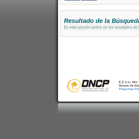
Resultado de la Búsqued
En esta sección podrá ver los resultados de
E.E.U.U. 961 
Horario de At
Preguntas Fr