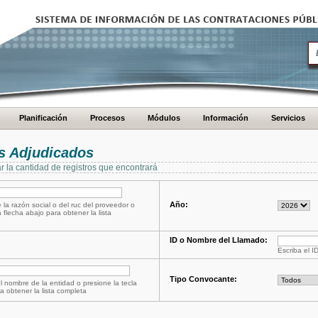
Planificación
Procesos
Módulos
Información
Servicios
s Adjudicados
ar la cantidad de registros que encontrará
Año:
 la razón social o del ruc del proveedor o
a flecha abajo para obtener la lista
ID o Nombre del Llamado:
Escriba el I
Tipo Convocante:
l nombre de la entidad o presione la tecla
a obtener la lista completa