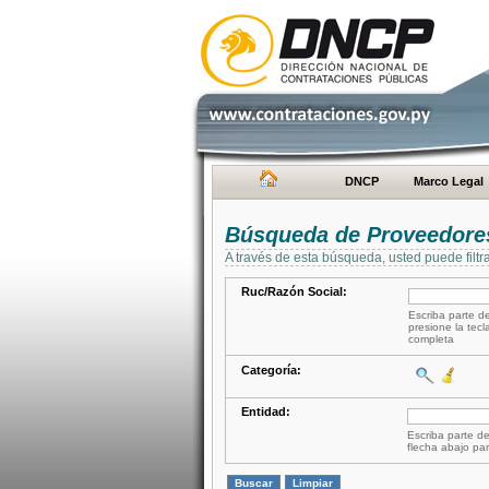
DNCP
Marco Legal
Búsqueda de Proveedore
A través de esta búsqueda, usted puede filtr
Ruc/Razón Social:
Escriba parte de
presione la tecl
completa
Categoría:
Entidad:
Escriba parte de
flecha abajo par