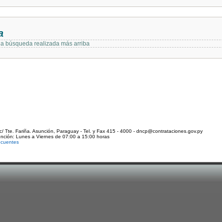
a
 la búsqueda realizada más arriba
c/ Tte. Fariña. Asunción, Paraguay - Tel. y Fax 415 - 4000 - dncp@contrataciones.gov.py
ención: Lunes a Viernes de 07:00 a 15:00 horas
ecuentes