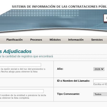
Planificación
Procesos
Módulos
Información
Servicios
s Adjudicados
ar la cantidad de registros que encontrará
Año:
 la razón social o del ruc del proveedor o
a flecha abajo para obtener la lista
ID o Nombre del Llamado:
Escriba el I
Tipo Convocante:
l nombre de la entidad o presione la tecla
a obtener la lista completa