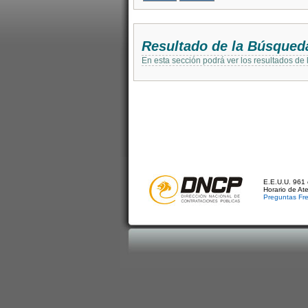
Resultado de la Búsqued
En esta sección podrá ver los resultados de
E.E.U.U. 961 
Horario de At
Preguntas Fr