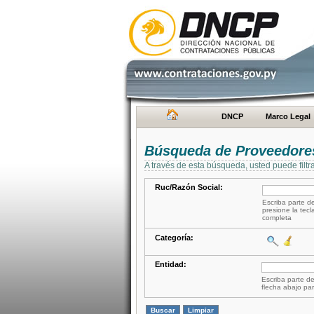
DNCP
Marco Legal
Búsqueda de Proveedore
A través de esta búsqueda, usted puede filtr
Ruc/Razón Social:
Escriba parte de
presione la tecl
completa
Categoría:
Entidad:
Escriba parte de
flecha abajo par