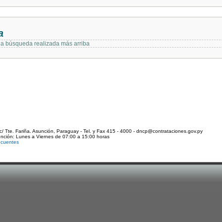
a
 la búsqueda realizada más arriba
c/ Tte. Fariña. Asunción, Paraguay - Tel. y Fax 415 - 4000 - dncp@contrataciones.gov.py
ención: Lunes a Viernes de 07:00 a 15:00 horas
ecuentes