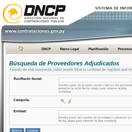
DNCP
Marco Legal
Planificación
Proceso
Búsqueda de Proveedores Adjudicados
A través de esta búsqueda, usted puede filtrar la cantidad de registros que e
Ruc/Razón Social:
Escriba parte de la razón social o del ruc del proveed
presione la tecla flecha abajo para obtener la lista
completa
Categoría:
Entidad:
Escriba parte del nombre de la entidad o presione la t
flecha abajo para obtener la lista completa