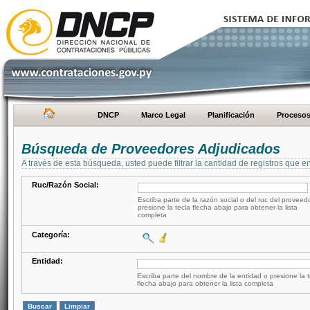
DNCP
Marco Legal
Planificación
Proceso
Búsqueda de Proveedores Adjudicados
A través de esta búsqueda, usted puede filtrar la cantidad de registros que e
Ruc/Razón Social:
Escriba parte de la razón social o del ruc del proveed
presione la tecla flecha abajo para obtener la lista
completa
Categoría:
Entidad:
Escriba parte del nombre de la entidad o presione la t
flecha abajo para obtener la lista completa