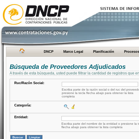
DNCP
Marco Legal
Planificación
Proceso
Búsqueda de Proveedores Adjudicados
A través de esta búsqueda, usted puede filtrar la cantidad de registros que e
Ruc/Razón Social:
Escriba parte de la razón social o del ruc del proveed
presione la tecla flecha abajo para obtener la lista
completa
Categoría:
Entidad:
Escriba parte del nombre de la entidad o presione la t
flecha abajo para obtener la lista completa