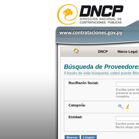
DNCP
Marco Legal
Búsqueda de Proveedore
A través de esta búsqueda, usted puede filtr
Ruc/Razón Social:
Escriba parte de
presione la tecl
completa
Categoría:
Entidad:
Escriba parte de
flecha abajo par