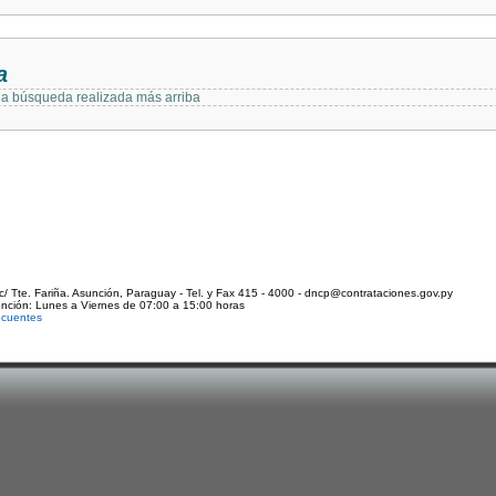
a
 la búsqueda realizada más arriba
c/ Tte. Fariña. Asunción, Paraguay - Tel. y Fax 415 - 4000 - dncp@contrataciones.gov.py
ención: Lunes a Viernes de 07:00 a 15:00 horas
ecuentes