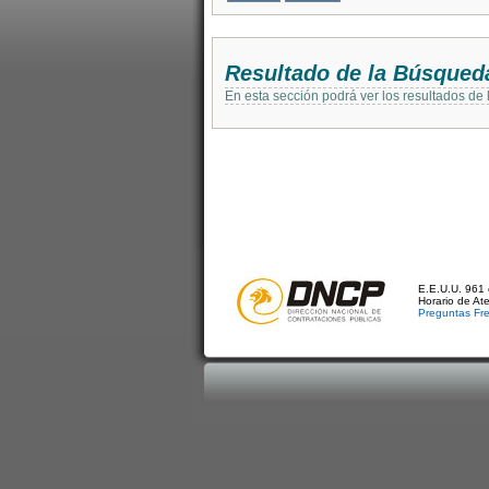
Resultado de la Búsqued
En esta sección podrá ver los resultados de
E.E.U.U. 961 
Horario de At
Preguntas Fr