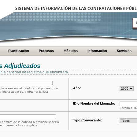
Planificación
Procesos
Módulos
Información
Servicios
s Adjudicados
ar la cantidad de registros que encontrará
Año:
 la razón social o del ruc del proveedor o
a flecha abajo para obtener la lista
ID o Nombre del Llamado:
Escriba el I
Tipo Convocante:
l nombre de la entidad o presione la tecla
a obtener la lista completa