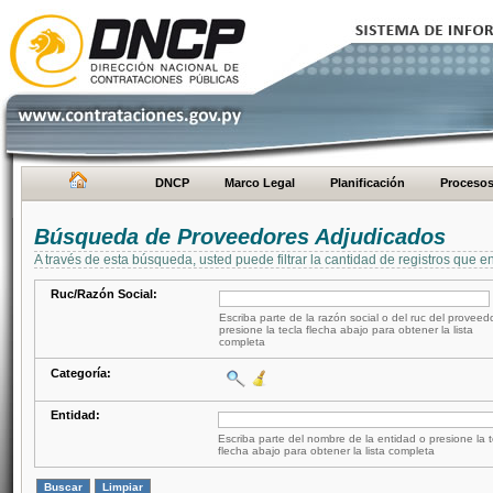
DNCP
Marco Legal
Planificación
Proceso
Búsqueda de Proveedores Adjudicados
A través de esta búsqueda, usted puede filtrar la cantidad de registros que e
Ruc/Razón Social:
Escriba parte de la razón social o del ruc del proveed
presione la tecla flecha abajo para obtener la lista
completa
Categoría:
Entidad:
Escriba parte del nombre de la entidad o presione la t
flecha abajo para obtener la lista completa