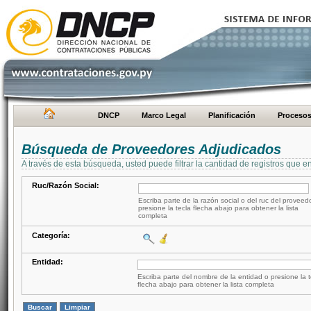
DNCP
Marco Legal
Planificación
Proceso
Búsqueda de Proveedores Adjudicados
A través de esta búsqueda, usted puede filtrar la cantidad de registros que e
Ruc/Razón Social:
Escriba parte de la razón social o del ruc del proveed
presione la tecla flecha abajo para obtener la lista
completa
Categoría:
Entidad:
Escriba parte del nombre de la entidad o presione la t
flecha abajo para obtener la lista completa