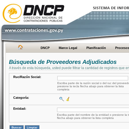
DNCP
Marco Legal
Planificación
Proceso
Búsqueda de Proveedores Adjudicados
A través de esta búsqueda, usted puede filtrar la cantidad de registros que e
Ruc/Razón Social:
Escriba parte de la razón social o del ruc del proveed
presione la tecla flecha abajo para obtener la lista
completa
Categoría:
Entidad:
Escriba parte del nombre de la entidad o presione la t
flecha abajo para obtener la lista completa