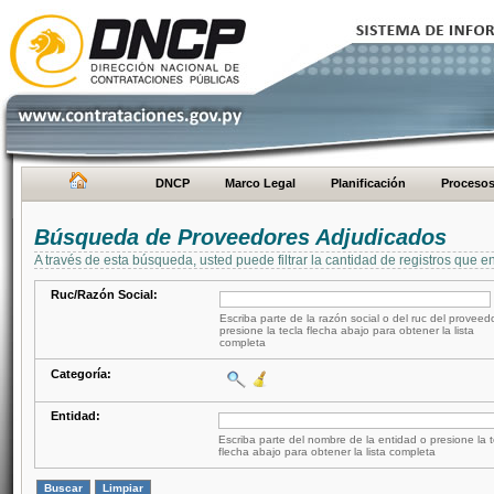
DNCP
Marco Legal
Planificación
Proceso
Búsqueda de Proveedores Adjudicados
A través de esta búsqueda, usted puede filtrar la cantidad de registros que e
Ruc/Razón Social:
Escriba parte de la razón social o del ruc del proveed
presione la tecla flecha abajo para obtener la lista
completa
Categoría:
Entidad:
Escriba parte del nombre de la entidad o presione la t
flecha abajo para obtener la lista completa