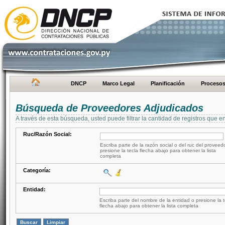
DNCP
Marco Legal
Planificación
Proceso
Búsqueda de Proveedores Adjudicados
A través de esta búsqueda, usted puede filtrar la cantidad de registros que e
Ruc/Razón Social:
Escriba parte de la razón social o del ruc del proveed
presione la tecla flecha abajo para obtener la lista
completa
Categoría:
Entidad:
Escriba parte del nombre de la entidad o presione la t
flecha abajo para obtener la lista completa