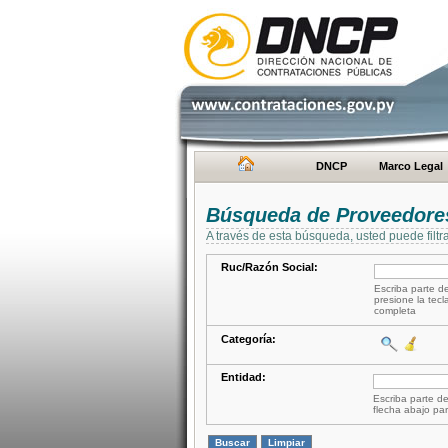
DNCP
Marco Legal
Búsqueda de Proveedore
A través de esta búsqueda, usted puede filtr
Ruc/Razón Social:
Escriba parte de
presione la tecl
completa
Categoría:
Entidad:
Escriba parte de
flecha abajo par