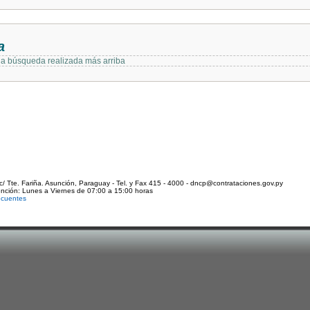
a
 la búsqueda realizada más arriba
c/ Tte. Fariña. Asunción, Paraguay - Tel. y Fax 415 - 4000 - dncp@contrataciones.gov.py
ención: Lunes a Viernes de 07:00 a 15:00 horas
ecuentes