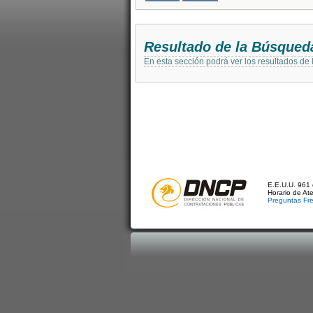
Resultado de la Búsqued
En esta sección podrá ver los resultados de
E.E.U.U. 961 
Horario de At
Preguntas Fr