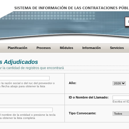
Planificación
Procesos
Módulos
Información
Servicios
s Adjudicados
ar la cantidad de registros que encontrará
Año:
 la razón social o del ruc del proveedor o
a flecha abajo para obtener la lista
ID o Nombre del Llamado:
Escriba el I
Tipo Convocante:
l nombre de la entidad o presione la tecla
a obtener la lista completa