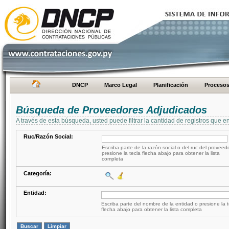
DNCP
Marco Legal
Planificación
Proceso
Búsqueda de Proveedores Adjudicados
A través de esta búsqueda, usted puede filtrar la cantidad de registros que e
Ruc/Razón Social:
Escriba parte de la razón social o del ruc del proveed
presione la tecla flecha abajo para obtener la lista
completa
Categoría:
Entidad:
Escriba parte del nombre de la entidad o presione la t
flecha abajo para obtener la lista completa