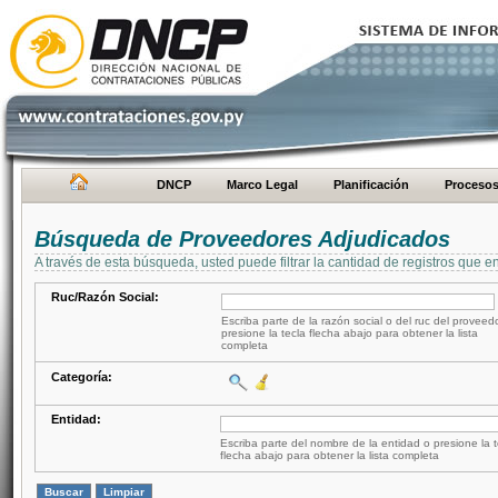
DNCP
Marco Legal
Planificación
Proceso
Búsqueda de Proveedores Adjudicados
A través de esta búsqueda, usted puede filtrar la cantidad de registros que e
Ruc/Razón Social:
Escriba parte de la razón social o del ruc del proveed
presione la tecla flecha abajo para obtener la lista
completa
Categoría:
Entidad:
Escriba parte del nombre de la entidad o presione la t
flecha abajo para obtener la lista completa