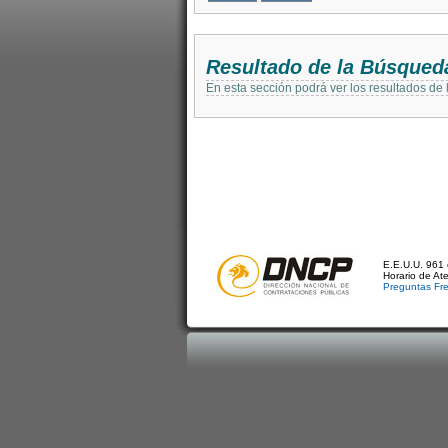
Resultado de la Búsqued
En esta sección podrá ver los resultados de
E.E.U.U. 961 
Horario de At
Preguntas Fr