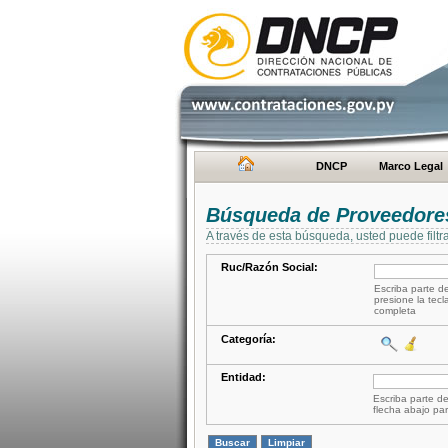
DNCP
Marco Legal
Búsqueda de Proveedore
A través de esta búsqueda, usted puede filtr
Ruc/Razón Social:
Escriba parte de
presione la tecl
completa
Categoría:
Entidad:
Escriba parte de
flecha abajo par