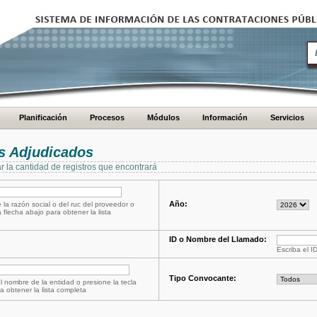
Planificación
Procesos
Módulos
Información
Servicios
s Adjudicados
ar la cantidad de registros que encontrará
Año:
 la razón social o del ruc del proveedor o
a flecha abajo para obtener la lista
ID o Nombre del Llamado:
Escriba el I
Tipo Convocante:
l nombre de la entidad o presione la tecla
a obtener la lista completa