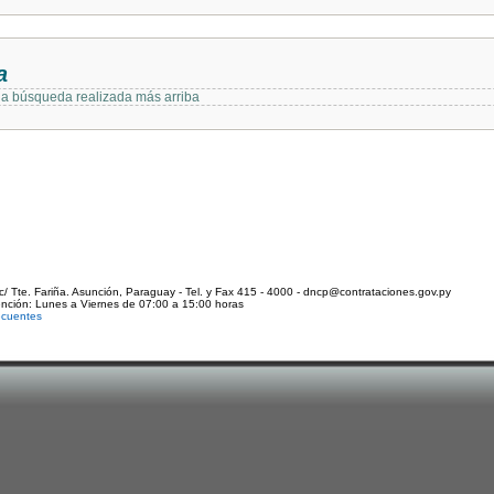
a
 la búsqueda realizada más arriba
c/ Tte. Fariña. Asunción, Paraguay - Tel. y Fax 415 - 4000 - dncp@contrataciones.gov.py
ención: Lunes a Viernes de 07:00 a 15:00 horas
ecuentes