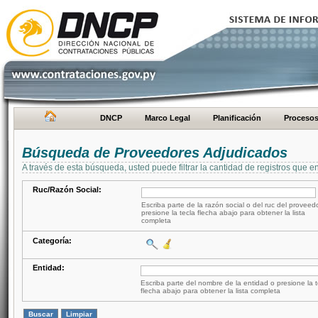
DNCP
Marco Legal
Planificación
Proceso
Búsqueda de Proveedores Adjudicados
A través de esta búsqueda, usted puede filtrar la cantidad de registros que e
Ruc/Razón Social:
Escriba parte de la razón social o del ruc del proveed
presione la tecla flecha abajo para obtener la lista
completa
Categoría:
Entidad:
Escriba parte del nombre de la entidad o presione la t
flecha abajo para obtener la lista completa