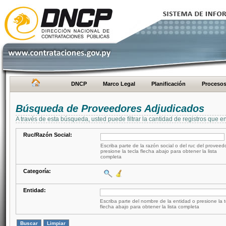
DNCP
Marco Legal
Planificación
Proceso
Búsqueda de Proveedores Adjudicados
A través de esta búsqueda, usted puede filtrar la cantidad de registros que e
Ruc/Razón Social:
Escriba parte de la razón social o del ruc del proveed
presione la tecla flecha abajo para obtener la lista
completa
Categoría:
Entidad:
Escriba parte del nombre de la entidad o presione la t
flecha abajo para obtener la lista completa