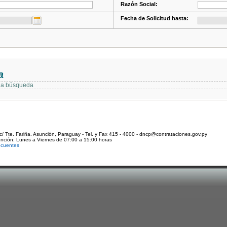
Razón Social:
Fecha de Solicitud hasta:
a
 la búsqueda
c/ Tte. Fariña. Asunción, Paraguay - Tel. y Fax 415 - 4000 - dncp@contrataciones.gov.py
ención: Lunes a Viernes de 07:00 a 15:00 horas
ecuentes