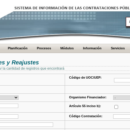
Planificación
Procesos
Módulos
Información
Servicios
s y Reajustes
ar la cantidad de registros que encontrará
Código de UOC/UEP:
Organismo Financiador:
Artículo 55 inciso b):
Código Contratación: