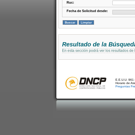
Ruc:
Fecha de Solicitud desde:
Resultado de la Búsqued
En esta sección podrá ver los resultados de
E.E.U.U. 961 
Horario de At
Preguntas Fr