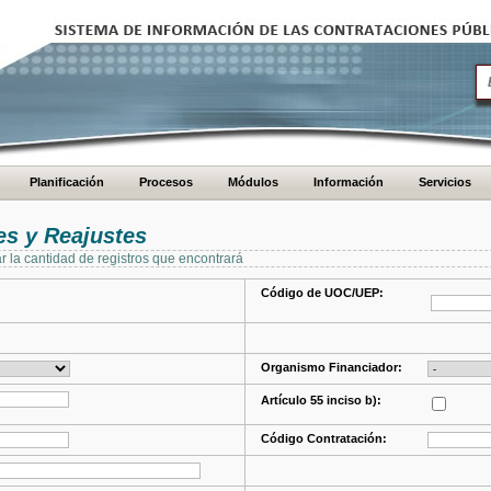
Planificación
Procesos
Módulos
Información
Servicios
s y Reajustes
ar la cantidad de registros que encontrará
Código de UOC/UEP:
Organismo Financiador:
Artículo 55 inciso b):
Código Contratación: