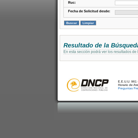
Ruc:
Fecha de Solicitud desde:
Resultado de la Búsqued
En esta sección podrá ver los resultados de
E.E.U.U. 961 
Horario de At
Preguntas Fr