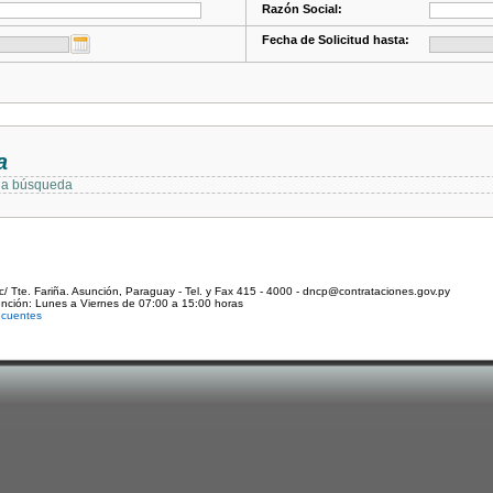
Razón Social:
Fecha de Solicitud hasta:
a
 la búsqueda
c/ Tte. Fariña. Asunción, Paraguay - Tel. y Fax 415 - 4000 - dncp@contrataciones.gov.py
ención: Lunes a Viernes de 07:00 a 15:00 horas
ecuentes