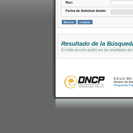
Ruc:
Fecha de Solicitud desde:
Resultado de la Búsqued
En esta sección podrá ver los resultados de
E.E.U.U. 961 
Horario de At
Preguntas Fr