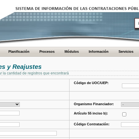
Planificación
Procesos
Módulos
Información
Servicios
s y Reajustes
ar la cantidad de registros que encontrará
Código de UOC/UEP:
Organismo Financiador:
Artículo 55 inciso b):
Código Contratación: