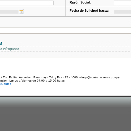
Razón Social:
Fecha de Solicitud hasta:
a
 la búsqueda
c/ Tte. Fariña. Asunción, Paraguay - Tel. y Fax 415 - 4000 - dncp@contrataciones.gov.py
ención: Lunes a Viernes de 07:00 a 15:00 horas
ecuentes