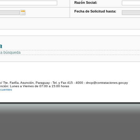
Razón Social:
Fecha de Solicitud hasta:
a
 la búsqueda
c/ Tte. Fariña. Asunción, Paraguay - Tel. y Fax 415 - 4000 - dncp@contrataciones.gov.py
ención: Lunes a Viernes de 07:00 a 15:00 horas
ecuentes