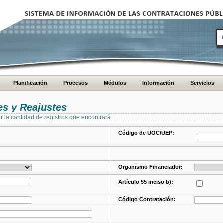
Planificación
Procesos
Módulos
Información
Servicios
s y Reajustes
ar la cantidad de registros que encontrará
Código de UOC/UEP:
Organismo Financiador:
Artículo 55 inciso b):
Código Contratación: