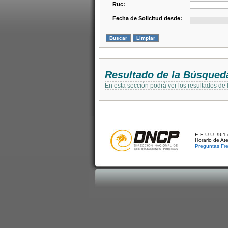
Ruc:
Fecha de Solicitud desde:
Resultado de la Búsqued
En esta sección podrá ver los resultados de
E.E.U.U. 961 
Horario de At
Preguntas Fr