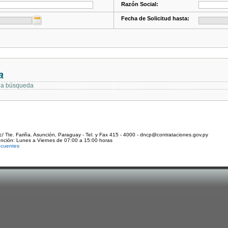
Razón Social:
Fecha de Solicitud hasta:
a
 la búsqueda
c/ Tte. Fariña. Asunción, Paraguay - Tel. y Fax 415 - 4000 - dncp@contrataciones.gov.py
ención: Lunes a Viernes de 07:00 a 15:00 horas
ecuentes