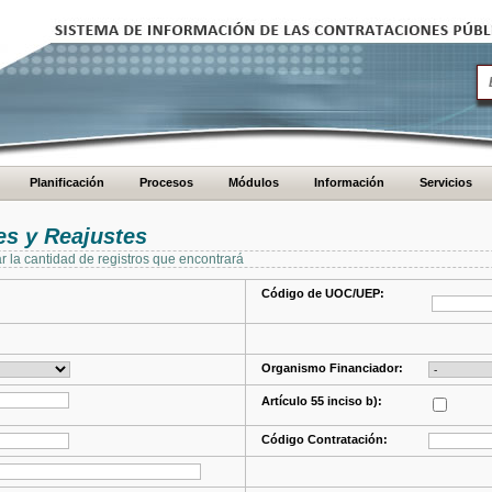
Planificación
Procesos
Módulos
Información
Servicios
s y Reajustes
ar la cantidad de registros que encontrará
Código de UOC/UEP:
Organismo Financiador:
Artículo 55 inciso b):
Código Contratación: