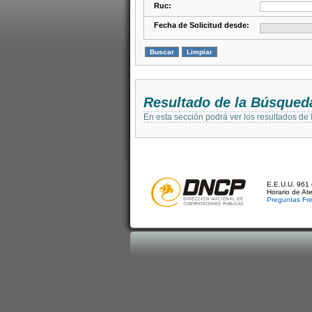
Ruc:
Fecha de Solicitud desde:
Resultado de la Búsqued
En esta sección podrá ver los resultados de
E.E.U.U. 961 
Horario de At
Preguntas Fr