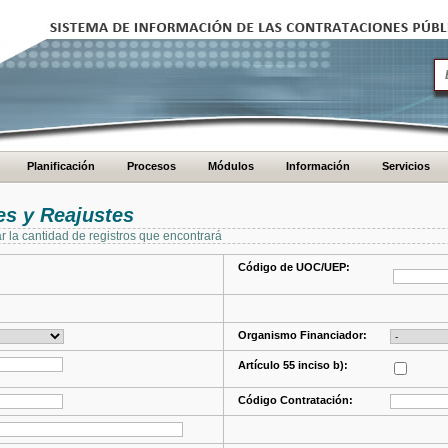
Planificación
Procesos
Módulos
Información
Servicios
s y Reajustes
ar la cantidad de registros que encontrará
Código de UOC/UEP:
Organismo Financiador:
Artículo 55 inciso b):
Código Contratación: