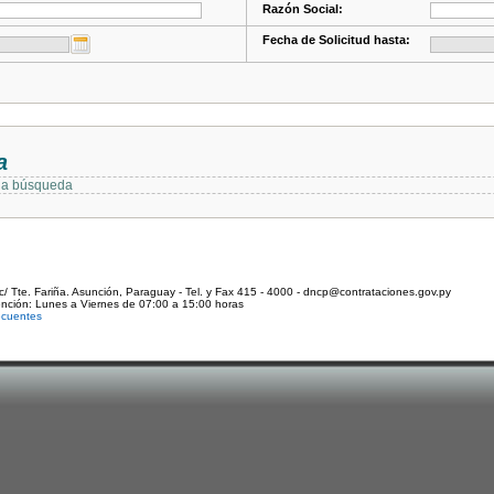
Razón Social:
Fecha de Solicitud hasta:
a
 la búsqueda
c/ Tte. Fariña. Asunción, Paraguay - Tel. y Fax 415 - 4000 - dncp@contrataciones.gov.py
ención: Lunes a Viernes de 07:00 a 15:00 horas
ecuentes