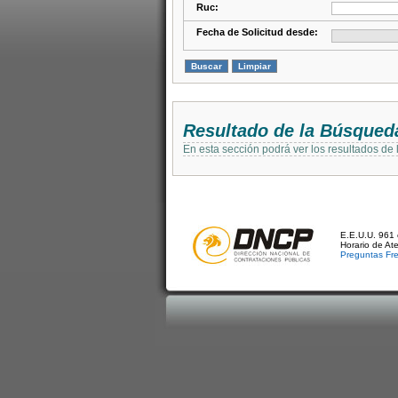
Ruc:
Fecha de Solicitud desde:
Resultado de la Búsqued
En esta sección podrá ver los resultados de
E.E.U.U. 961 
Horario de At
Preguntas Fr