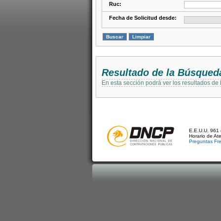
Ruc:
Fecha de Solicitud desde:
Resultado de la Búsqued
En esta sección podrá ver los resultados de
E.E.U.U. 961 
Horario de At
Preguntas Fr