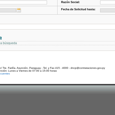
Razón Social:
Fecha de Solicitud hasta:
a
 la búsqueda
c/ Tte. Fariña. Asunción, Paraguay - Tel. y Fax 415 - 4000 - dncp@contrataciones.gov.py
ención: Lunes a Viernes de 07:00 a 15:00 horas
ecuentes