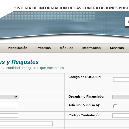
Planificación
Procesos
Módulos
Información
Servicios
s y Reajustes
ar la cantidad de registros que encontrará
Código de UOC/UEP:
Organismo Financiador:
Artículo 55 inciso b):
Código Contratación: