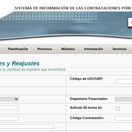
Planificación
Procesos
Módulos
Información
Servicios
s y Reajustes
ar la cantidad de registros que encontrará
Código de UOC/UEP:
Organismo Financiador:
Artículo 55 inciso b):
Código Contratación: