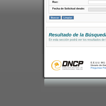
Ruc:
Fecha de Solicitud desde:
Resultado de la Búsqued
En esta sección podrá ver los resultados de
E.E.U.U. 961 
Horario de At
Preguntas Fr