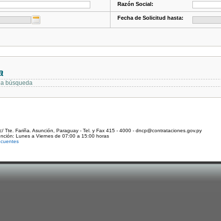
Razón Social:
Fecha de Solicitud hasta:
a
 la búsqueda
c/ Tte. Fariña. Asunción, Paraguay - Tel. y Fax 415 - 4000 - dncp@contrataciones.gov.py
ención: Lunes a Viernes de 07:00 a 15:00 horas
ecuentes