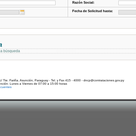
Razón Social:
Fecha de Solicitud hasta:
a
 la búsqueda
c/ Tte. Fariña. Asunción, Paraguay - Tel. y Fax 415 - 4000 - dncp@contrataciones.gov.py
ención: Lunes a Viernes de 07:00 a 15:00 horas
ecuentes