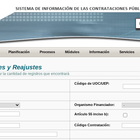
Planificación
Procesos
Módulos
Información
Servicios
s y Reajustes
ar la cantidad de registros que encontrará
Código de UOC/UEP:
Organismo Financiador:
Artículo 55 inciso b):
Código Contratación: