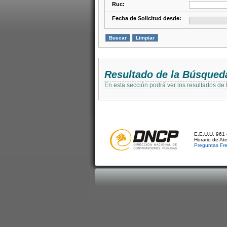
Ruc:
Fecha de Solicitud desde:
Resultado de la Búsqued
En esta sección podrá ver los resultados de
E.E.U.U. 961 
Horario de At
Preguntas Fr