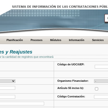
Planificación
Procesos
Módulos
Información
Servicios
s y Reajustes
ar la cantidad de registros que encontrará
Código de UOC/UEP:
Organismo Financiador:
Artículo 55 inciso b):
Código Contratación: