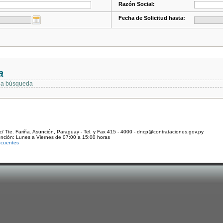
Razón Social:
Fecha de Solicitud hasta:
a
 la búsqueda
c/ Tte. Fariña. Asunción, Paraguay - Tel. y Fax 415 - 4000 - dncp@contrataciones.gov.py
ención: Lunes a Viernes de 07:00 a 15:00 horas
ecuentes