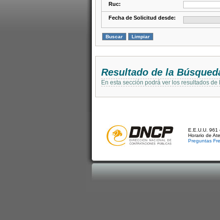
Ruc:
Fecha de Solicitud desde:
Resultado de la Búsqued
En esta sección podrá ver los resultados de
E.E.U.U. 961 
Horario de At
Preguntas Fr