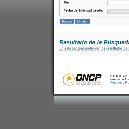
Ruc:
Fecha de Solicitud desde:
Resultado de la Búsqued
En esta sección podrá ver los resultados de
E.E.U.U. 961 
Horario de At
Preguntas Fr