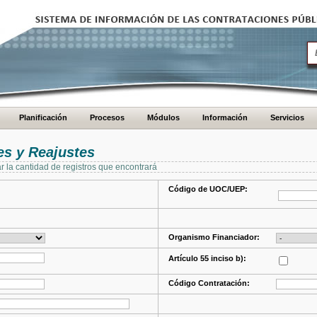
Planificación
Procesos
Módulos
Información
Servicios
s y Reajustes
ar la cantidad de registros que encontrará
Código de UOC/UEP:
Organismo Financiador:
Artículo 55 inciso b):
Código Contratación: