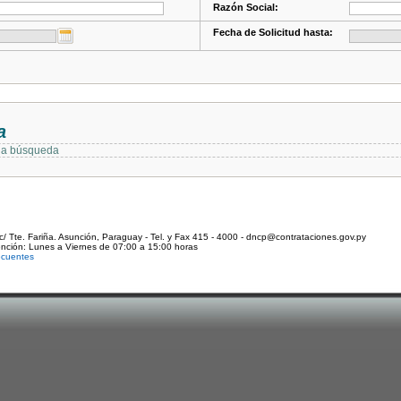
Razón Social:
Fecha de Solicitud hasta:
a
 la búsqueda
c/ Tte. Fariña. Asunción, Paraguay - Tel. y Fax 415 - 4000 - dncp@contrataciones.gov.py
ención: Lunes a Viernes de 07:00 a 15:00 horas
ecuentes