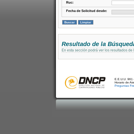
Ruc:
Fecha de Solicitud desde:
Resultado de la Búsqued
En esta sección podrá ver los resultados de
E.E.U.U. 961 
Horario de At
Preguntas Fr