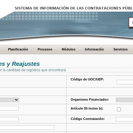
Planificación
Procesos
Módulos
Información
Servicios
s y Reajustes
ar la cantidad de registros que encontrará
Código de UOC/UEP:
Organismo Financiador:
Artículo 55 inciso b):
Código Contratación: