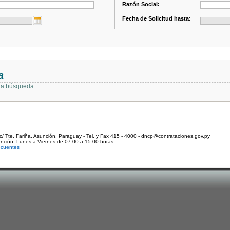
Razón Social:
Fecha de Solicitud hasta:
a
 la búsqueda
c/ Tte. Fariña. Asunción, Paraguay - Tel. y Fax 415 - 4000 - dncp@contrataciones.gov.py
ención: Lunes a Viernes de 07:00 a 15:00 horas
ecuentes