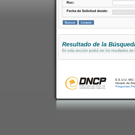
Ruc:
Fecha de Solicitud desde:
Resultado de la Búsqued
En esta sección podrá ver los resultados de
E.E.U.U. 961 
Horario de At
Preguntas Fr