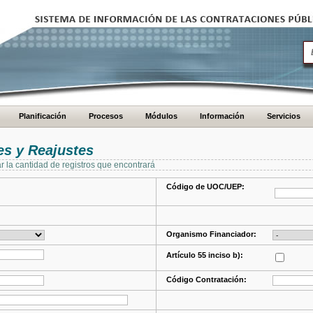
Planificación
Procesos
Módulos
Información
Servicios
s y Reajustes
ar la cantidad de registros que encontrará
Código de UOC/UEP:
Organismo Financiador:
Artículo 55 inciso b):
Código Contratación: