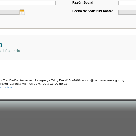
Razón Social:
Fecha de Solicitud hasta:
a
 la búsqueda
c/ Tte. Fariña. Asunción, Paraguay - Tel. y Fax 415 - 4000 - dncp@contrataciones.gov.py
ención: Lunes a Viernes de 07:00 a 15:00 horas
ecuentes