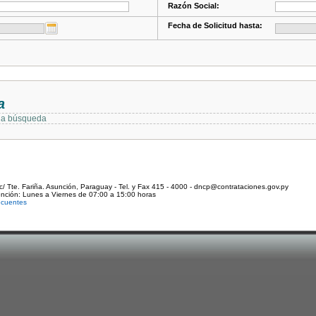
Razón Social:
Fecha de Solicitud hasta:
a
 la búsqueda
c/ Tte. Fariña. Asunción, Paraguay - Tel. y Fax 415 - 4000 - dncp@contrataciones.gov.py
ención: Lunes a Viernes de 07:00 a 15:00 horas
ecuentes