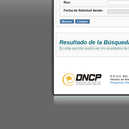
Ruc:
Fecha de Solicitud desde:
Resultado de la Búsqued
En esta sección podrá ver los resultados de
E.E.U.U. 961 
Horario de At
Preguntas Fr