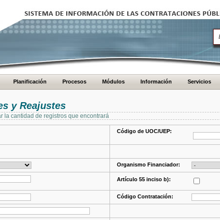
Planificación
Procesos
Módulos
Información
Servicios
s y Reajustes
ar la cantidad de registros que encontrará
Código de UOC/UEP:
Organismo Financiador:
Artículo 55 inciso b):
Código Contratación: